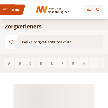
Menu
Zorgverleners
A
B
C
D
E
F
G
H
I
J